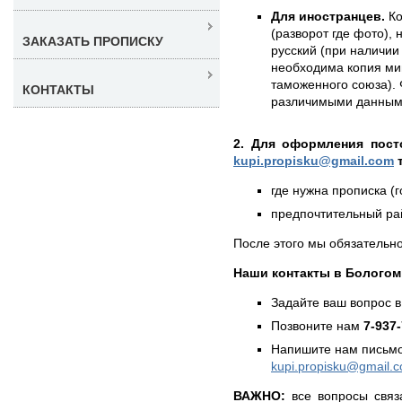
Для иностранцев.
Ко
(разворот где фото),
ЗАКАЗАТЬ ПРОПИСКУ
русский (при наличии 
необходима копия ми
таможенного союза). 
КОНТАКТЫ
различимыми данным
2. Для оформления пост
kupi.propisku@gmail.com
т
где нужна прописка (г
предпочтительный рай
После этого мы обязательно
Наши контакты в Бологом
Задайте ваш вопрос в
Позвоните нам
7-937
Напишите нам письмо
kupi.propisku@gmail.
ВАЖНО:
все вопросы связ